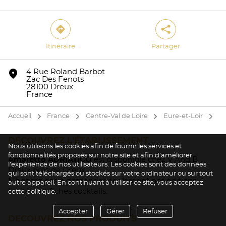
direction
share
Itinéraire
Partager
Oui
Non
marker
4 Rue Roland Barbot
Zac Des Fenots
28100 Dreux
France
Accueil
France
Centre-Val de Loire
Eure-et-Loir
D
arrow
arrow
arrow
arrow
DÉCOUVREZ L'ÉTABLISSEMENT
Nous utilisons les cookies afin de fournir les services et
fonctionnalités proposés sur notre site et afin d’améliorer
Amaretto ADRIATICO
est disponible chez V And B
l’expérience de nos utilisateurs. Les cookies sont des données
Dreux près de Dreux.
qui sont téléchargés ou stockés sur votre ordinateur ou sur tout
N'hésitez pas à demander également nos éditions
autre appareil. En continuant à utiliser ce site, vous acceptez
limitées et fiches cocktails.
cette politique.
Accepter
Gérer
Refuser
DECOUVREZ NOS PRODUITS