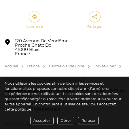
direction
share
Itinéraire
Partager
Oui
Non
marker
120 Avenue De Vendôme
Proche Chato'Do
41000 Blois
France
Accueil
France
Centre-Val de Loire
Loir-et-Cher
Bl
arrow
arrow
arrow
arrow
DÉCOUVREZ L'ÉTABLISSEMENT
Nous utilisons les cookies afin de fournir les services et
fonctionnalités proposés sur notre site et afin d’améliorer
Amaretto ADRIATICO
est disponible chez V And B Blois
l’expérience de nos utilisateurs. Les cookies sont des données
près de Blois.
qui sont téléchargés ou stockés sur votre ordinateur ou sur tout
N'hésitez pas à demander également nos éditions
autre appareil. En continuant à utiliser ce site, vous acceptez
limitées et fiches cocktails.
cette politique.
Accepter
Gérer
Refuser
DECOUVREZ NOS PRODUITS