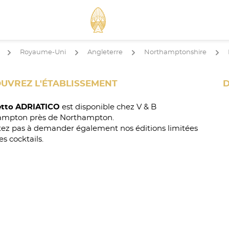
Royaume-Uni
Angleterre
Northamptonshire
arrow
arrow
arrow
arrow
UVREZ L'ÉTABLISSEMENT
D
tto ADRIATICO
est disponible chez V & B
ampton près de Northampton.
tez pas à demander également nos éditions limitées
es cocktails.