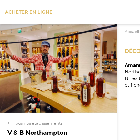
ACHETER EN LIGNE
Accueil
DÉCO
Amare
North
N'hési
et fich
back
Tous nos établissements
V & B Northampton