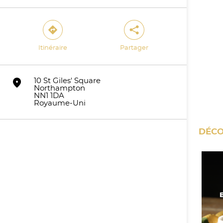
direction
share
Itinéraire
Partager
marker
10 St Giles' Square
Northampton
NN1 1DA
Royaume-Uni
DÉCO