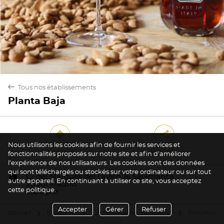
back
Tous nos établissements
Planta Baja
direction
share
Nous utilisons les cookies afin de fournir les services et
Itinéraire
Partager
fonctionnalités proposés sur notre site et afin d’améliorer
l’expérience de nos utilisateurs. Les cookies sont des données
Oui
Non
qui sont téléchargés ou stockés sur votre ordinateur ou sur tout
marker
C/ del Marqués del Duero, 8, Salamanca
autre appareil. En continuant à utiliser ce site, vous acceptez
28001 Madrid
cette politique.
Espagne
Accepter
Gérer
Refuser
Accueil
Espagne
Communauté de Madrid
Province d
arrow
arrow
arrow