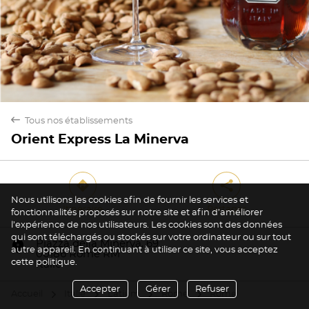
back
Tous nos établissements
Orient Express La Minerva
direction
share
Nous utilisons les cookies afin de fournir les services et
Itinéraire
Partager
fonctionnalités proposés sur notre site et afin d’améliorer
l’expérience de nos utilisateurs. Les cookies sont des données
Oui
Non
qui sont téléchargés ou stockés sur votre ordinateur ou sur tout
marker
Piazza della Minerva, 69
autre appareil. En continuant à utiliser ce site, vous acceptez
00186 Rome RM
cette politique.
Italie
Accepter
Gérer
Refuser
Accueil
Italie
Latium
Rome
Rome
arrow
arrow
arrow
arrow