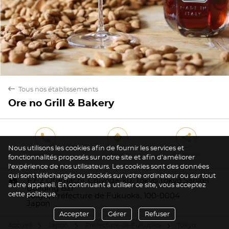
back
Tous nos établissements
Ore no Grill & Bakery
phone
direction
share
Nous utilisons les cookies afin de fournir les services et
Téléphone
Itinéraire
Partager
fonctionnalités proposés sur notre site et afin d’améliorer
l’expérience de nos utilisateurs. Les cookies sont des données
qui sont téléchargés ou stockés sur votre ordinateur ou sur tout
marker
1-7-2 Otemachi, Chiyoda-ku, Tokyo Tokyo Sankei
autre appareil. En continuant à utiliser ce site, vous acceptez
Building B2F
cette politique.
Tokyo, Préfecture de Fukuoka, 100-0004
Japon
Accepter
Gérer
Refuser
Accueil
Japon
Préfecture de Fukuoka
Tokyo
arrow
arrow
arrow