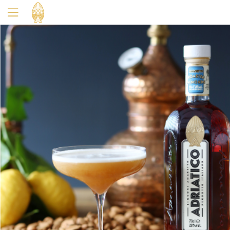
Oui
Non