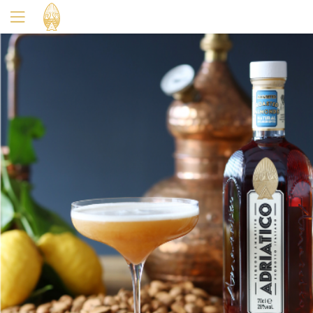
Oui
Non