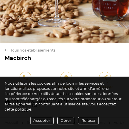
back
Tous nos établissements
Macbirch
phone
direction
share
Nous utilisons les cookies afin de fournir les services et
Téléphone
Itinéraire
Partager
fonctionnalités proposés sur notre site et afin d’améliorer
l’expérience de nos utilisateurs. Les cookies sont des données
qui sont téléchargés ou stockés sur votre ordinateur ou sur tout
marker
Rte de Verbier Station 49
autre appareil. En continuant à utiliser ce site, vous acceptez
1936 Verbier
cette politique.
Suisse
Accepter
Gérer
Refuser
Accueil
Suisse
Valais
District d'Entremont
Verbier
arrow
arrow
arrow
arrow