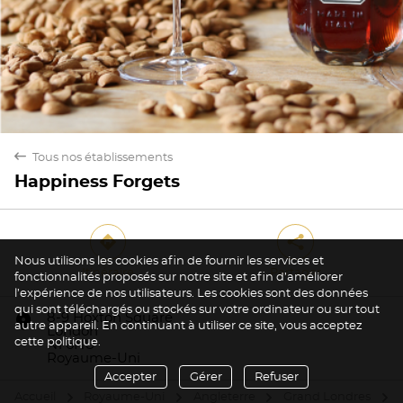
back
Tous nos établissements
Happiness Forgets
direction
share
Nous utilisons les cookies afin de fournir les services et
Itinéraire
Partager
fonctionnalités proposés sur notre site et afin d’améliorer
l’expérience de nos utilisateurs. Les cookies sont des données
Oui
Non
qui sont téléchargés ou stockés sur votre ordinateur ou sur tout
marker
8-9 Hoxton Square
autre appareil. En continuant à utiliser ce site, vous acceptez
London
cette politique.
N1 6NU
Royaume-Uni
Accepter
Gérer
Refuser
Accueil
Royaume-Uni
Angleterre
Grand Londres
arrow
arrow
arrow
arrow