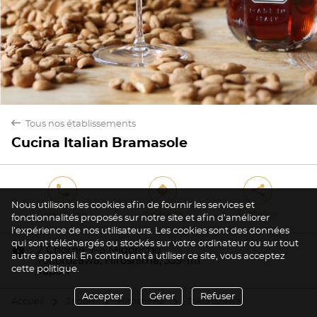
back
Tous nos établissements
Cucina Italian Bramasole
phone
direction
share
Nous utilisons les cookies afin de fournir les services et
Téléphone
Itinéraire
Partager
fonctionnalités proposés sur notre site et afin d’améliorer
l’expérience de nos utilisateurs. Les cookies sont des données
qui sont téléchargés ou stockés sur votre ordinateur ou sur tout
marker
2 Chome-7-6 Midoricho
autre appareil. En continuant à utiliser ce site, vous acceptez
Tokorozawa, Hiroshima, 359-1111
cette politique.
Japon
Accepter
Gérer
Refuser
Accueil
Japon
Hiroshima
Tokorozawa
arrow
arrow
arrow