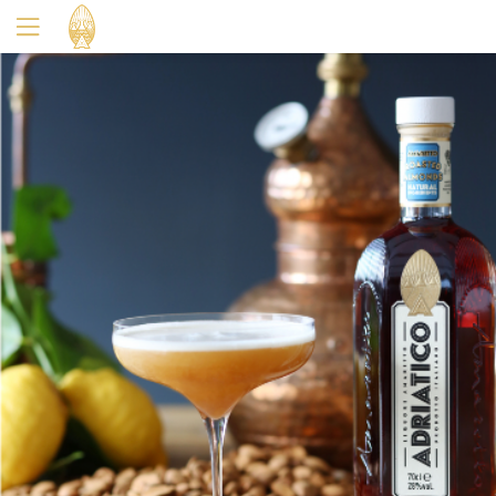
Oui
Non