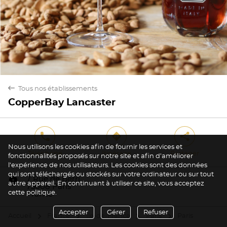
back
Tous nos établissements
CopperBay Lancaster
phone
direction
share
Nous utilisons les cookies afin de fournir les services et
Téléphone
Itinéraire
Partager
fonctionnalités proposés sur notre site et afin d’améliorer
l’expérience de nos utilisateurs. Les cookies sont des données
qui sont téléchargés ou stockés sur votre ordinateur ou sur tout
marker
7 Rue de Berri
autre appareil. En continuant à utiliser ce site, vous acceptez
75008 Paris
cette politique.
France
Accepter
Gérer
Refuser
Accueil
France
Île-de-France
Paris
Paris
arrow
arrow
arrow
arrow