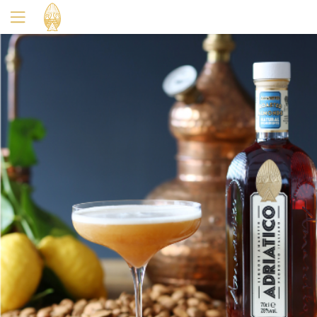
Oui
Non