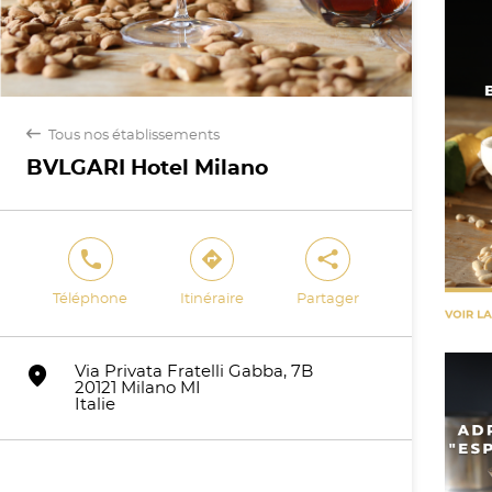
back
Tous nos établissements
BVLGARI Hotel Milano
phone
direction
share
Téléphone
Itinéraire
Partager
marker
Via Privata Fratelli Gabba, 7B
20121 Milano MI
Italie