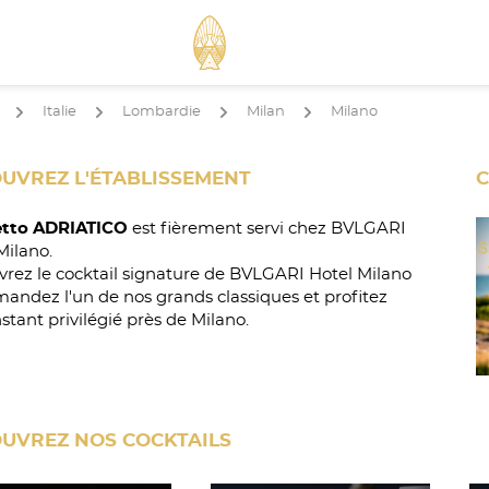
Italie
Lombardie
Milan
Milano
arrow
arrow
arrow
arrow
UVREZ L'ÉTABLISSEMENT
C
tto ADRIATICO
est fièrement servi chez BVLGARI
Milano.
rez le cocktail signature de BVLGARI Hotel Milano
andez l'un de nos grands classiques et profitez
nstant privilégié près de Milano.
UVREZ NOS COCKTAILS