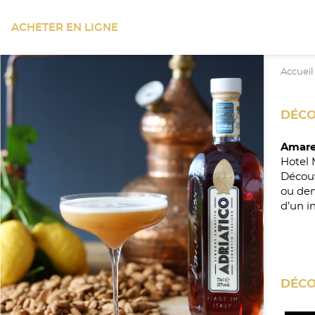
ACHETER EN LIGNE
Accueil
DÉCO
Amare
Hotel 
Découv
ou dem
d’un i
DÉCO