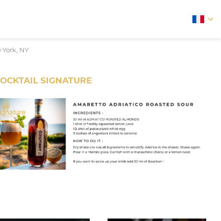
arrow
 York, NY
OCKTAIL SIGNATURE