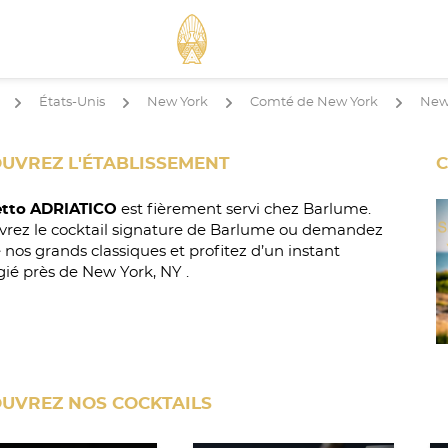
États-Unis
New York
Comté de New York
New
arrow
arrow
arrow
arrow
UVREZ L'ÉTABLISSEMENT
C
tto ADRIATICO
est fièrement servi chez Barlume.
rez le cocktail signature de Barlume ou demandez
e nos grands classiques et profitez d’un instant
égié près de New York, NY .
UVREZ NOS COCKTAILS