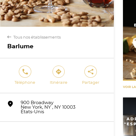
back
Tous nos établissements
Barlume
phone
direction
share
Téléphone
Itinéraire
Partager
marker
900 Broadway
New York, NY , NY 10003
États-Unis