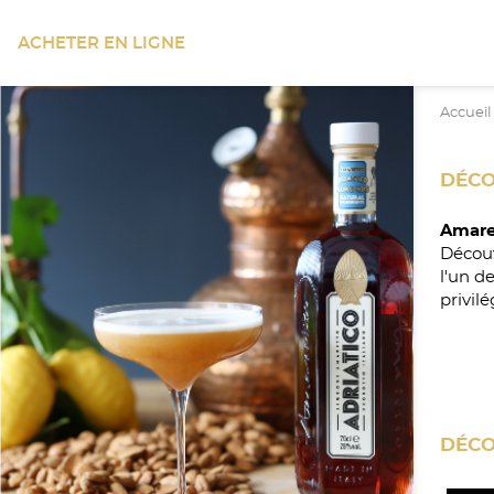
ACHETER EN LIGNE
Accueil
DÉCO
Amare
Découv
l'un d
privil
DÉCO