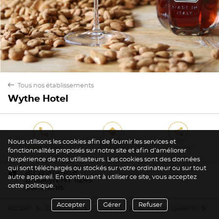
back
Tous nos établissements
Wythe Hotel
phone
direction
share
Nous utilisons les cookies afin de fournir les services et
Téléphone
Itinéraire
Partager
fonctionnalités proposés sur notre site et afin d’améliorer
l’expérience de nos utilisateurs. Les cookies sont des données
qui sont téléchargés ou stockés sur votre ordinateur ou sur tout
marker
80 Wythe Ave
autre appareil. En continuant à utiliser ce site, vous acceptez
Brooklyn, NY 11249
cette politique.
États-Unis
Accepter
Gérer
Refuser
Accueil
États-Unis
New York
Comté de Queens
Br
arrow
arrow
arrow
arrow