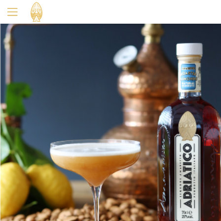
Oui
Non