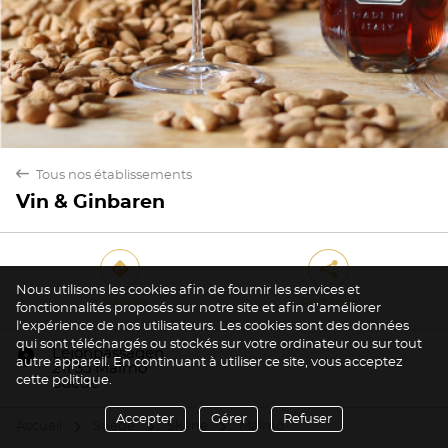
back
Tous nos établissements
Vin & Ginbaren
direction
share
Nous utilisons les cookies afin de fournir les services et
Itinéraire
Partager
fonctionnalités proposés sur notre site et afin d’améliorer
l’expérience de nos utilisateurs. Les cookies sont des données
Oui
Non
qui sont téléchargés ou stockés sur votre ordinateur ou sur tout
marker
Lejonpassagen
autre appareil. En continuant à utiliser ce site, vous acceptez
211 35 Malmö
cette politique.
Suède
Accepter
Gérer
Refuser
Accueil
Suède
Skåne
Malmö
arrow
arrow
arrow