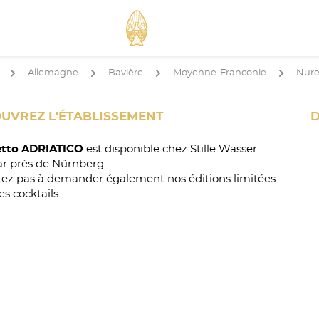
Allemagne
Bavière
Moyenne-Franconie
Nur
arrow
arrow
arrow
arrow
UVREZ L'ÉTABLISSEMENT
D
tto ADRIATICO
est disponible chez Stille Wasser
r près de Nürnberg.
tez pas à demander également nos éditions limitées
es cocktails.