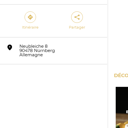
direction
share
Itinéraire
Partager
marker
Neubleiche 8
90478 Nürnberg
Allemagne
DÉCO