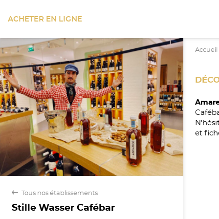
ACHETER EN LIGNE
Accueil
DÉCO
Amare
Caféba
N'hési
et fich
back
Tous nos établissements
Stille Wasser Cafébar