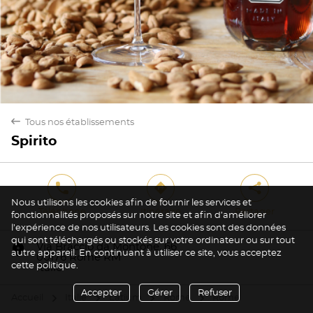
back
Tous nos établissements
Spirito
phone
direction
share
Nous utilisons les cookies afin de fournir les services et
Téléphone
Itinéraire
Partager
fonctionnalités proposés sur notre site et afin d’améliorer
l’expérience de nos utilisateurs. Les cookies sont des données
qui sont téléchargés ou stockés sur votre ordinateur ou sur tout
marker
Via Braccio da Montone, 66
autre appareil. En continuant à utiliser ce site, vous acceptez
00176 Rome RM
cette politique.
Italie
Accepter
Gérer
Refuser
Accueil
Italie
Latium
Rome
Rome
arrow
arrow
arrow
arrow