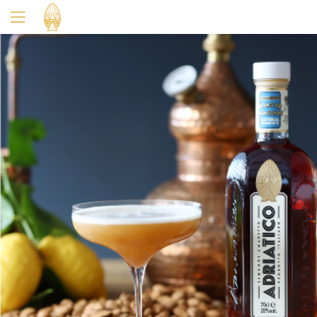
Oui
Non