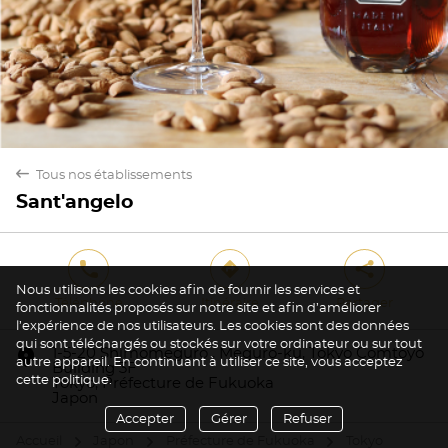
back
Tous nos établissements
Sant'angelo
phone
direction
share
Nous utilisons les cookies afin de fournir les services et
Téléphone
Itinéraire
Partager
fonctionnalités proposés sur notre site et afin d’améliorer
l’expérience de nos utilisateurs. Les cookies sont des données
qui sont téléchargés ou stockés sur votre ordinateur ou sur tout
marker
1-5-20 Shimomeguro , Meguro-ku, Tokyo Comtoyo
autre appareil. En continuant à utiliser ce site, vous acceptez
Building 3F
cette politique.
Tokyo, Préfecture de Fukuoka
Japon
Accepter
Gérer
Refuser
Accueil
Japon
Préfecture de Fukuoka
Tokyo
arrow
arrow
arrow