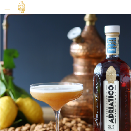
Oui
Non