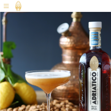
Oui
Non