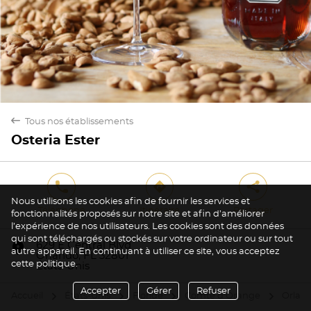
back
Tous nos établissements
Osteria Ester
phone
direction
share
Nous utilisons les cookies afin de fournir les services et
Téléphone
Itinéraire
Partager
fonctionnalités proposés sur notre site et afin d’améliorer
l’expérience de nos utilisateurs. Les cookies sont des données
qui sont téléchargés ou stockés sur votre ordinateur ou sur tout
marker
629 E Central Blvd
autre appareil. En continuant à utiliser ce site, vous acceptez
Orlando, FL 32801
cette politique.
États-Unis
Accepter
Gérer
Refuser
Accueil
États-Unis
Floride
Comté d'Orange
Orlan
arrow
arrow
arrow
arrow