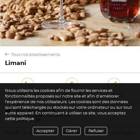
back
Tous nos établissements
Limani
phone
direction
share
Nous utilisons les cookies afin de fournir les services et
Téléphone
Itinéraire
Partager
fonctionnalités proposés sur notre site et afin d’améliorer
l’expérience de nos utilisateurs. Les cookies sont des données
qui sont téléchargés ou stockés sur votre ordinateur ou sur tout
marker
670 Wharf St SW
autre appareil. En continuant à utiliser ce site, vous acceptez
Washington, DC 20024
cette politique.
États-Unis
Accepter
Gérer
Refuser
Accueil
États-Unis
District de Columbia
Washington
arrow
arrow
arrow
ar