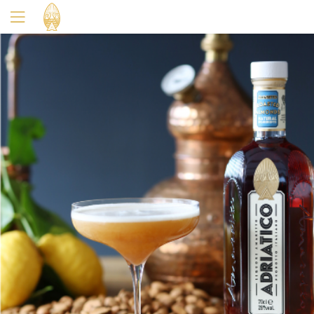
Oui
Non