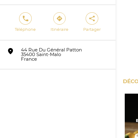
phone
direction
share
Téléphone
Itinéraire
Partager
marker
44 Rue Du Général Patton
35400 Saint-Malo
France
DÉCO