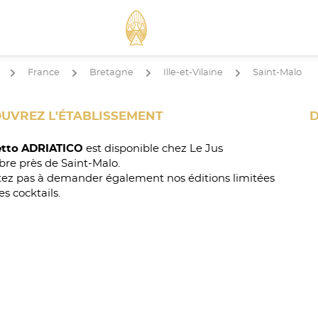
France
Bretagne
Ille-et-Vilaine
Saint-Malo
arrow
arrow
arrow
arrow
UVREZ L'ÉTABLISSEMENT
D
tto ADRIATICO
est disponible chez Le Jus
bre près de Saint-Malo.
tez pas à demander également nos éditions limitées
es cocktails.