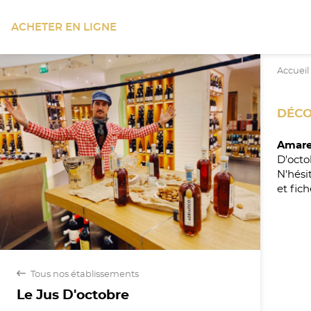
ACHETER EN LIGNE
Accueil
DÉCO
Amare
D'octo
N'hési
et fich
back
Tous nos établissements
Le Jus D'octobre