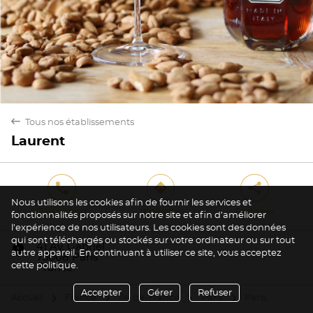
back
Tous nos établissements
Laurent
phone
direction
share
Nous utilisons les cookies afin de fournir les services et
Téléphone
Itinéraire
Partager
fonctionnalités proposés sur notre site et afin d’améliorer
l’expérience de nos utilisateurs. Les cookies sont des données
qui sont téléchargés ou stockés sur votre ordinateur ou sur tout
marker
41 Av. Gabriel
autre appareil. En continuant à utiliser ce site, vous acceptez
75008 Paris
cette politique.
France
Accepter
Gérer
Refuser
Accueil
France
Île-de-France
Paris
Paris
arrow
arrow
arrow
arrow