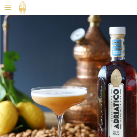
Oui
Non