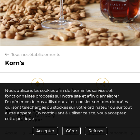
back
Tous nos établissements
Korn's
direction
share
Nous utilisons les cookies afin de fournir les services et
Itinéraire
Partager
fonctionnalités proposés sur notre site et afin d’améliorer
l’expérience de nos utilisateurs. Les cookies sont des données
Oui
Non
qui sont téléchargés ou stockés sur votre ordinateur ou sur tout
marker
Kornmarkt 5-7
autre appareil. En continuant à utiliser ce site, vous acceptez
90402 Nürnberg
cette politique.
Allemagne
Accepter
Gérer
Refuser
Accueil
Allemagne
Bavière
Moyenne-Franconie
N
arrow
arrow
arrow
arrow