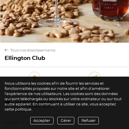
back
Tous nos établissements
Ellington Club
direction
share
Nous utilisons les cookies afin de fournir les services et
Itinéraire
Partager
fonctionnalités proposés sur notre site et afin d’améliorer
l’expérience de nos utilisateurs. Les cookies sont des données
Oui
Non
qui sont téléchargés ou stockés sur votre ordinateur ou sur tout
marker
Via Anassimandro, 15
autre appareil. En continuant à utiliser ce site, vous acceptez
00176 Rome RM
cette politique.
Italie
Accepter
Gérer
Refuser
Accueil
Italie
Latium
Rome
Rome
arrow
arrow
arrow
arrow