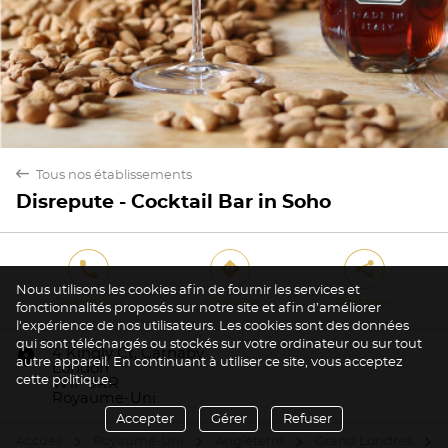
back
Tous nos établissements
Disrepute - Cocktail Bar in Soho
phone
direction
share
Nous utilisons les cookies afin de fournir les services et
Téléphone
Itinéraire
Partager
fonctionnalités proposés sur notre site et afin d’améliorer
l’expérience de nos utilisateurs. Les cookies sont des données
qui sont téléchargés ou stockés sur votre ordinateur ou sur tout
marker
4 Kingly Ct, Carnaby
autre appareil. En continuant à utiliser ce site, vous acceptez
London
cette politique.
W1F 9RR
Royaume-Uni
Accepter
Gérer
Refuser
Accueil
Royaume-Uni
Angleterre
Grand Londres
arrow
arrow
arrow
arrow