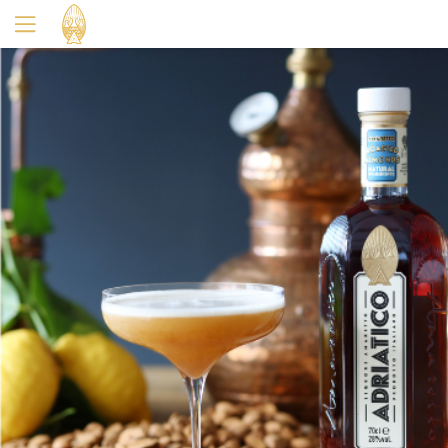
Oui
Non