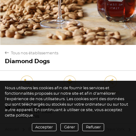
back
Tous nos établissements
Diamond Dogs
Oui
Non
phone
direction
share
Nous utilisons les cookies afin de fournir les services et
Téléphone
Itinéraire
Partager
fonctionnalités proposés sur notre site et afin d’améliorer
l’expérience de nos utilisateurs. Les cookies sont des données
qui sont téléchargés ou stockés sur votre ordinateur ou sur tout
marker
34-04 31st Ave
autre appareil. En continuant à utiliser ce site, vous acceptez
Astoria, NY 11106
cette politique.
États-Unis
Accepter
Gérer
Refuser
Accueil
États-Unis
New York
Comté de New York
arrow
arrow
arrow
arrow