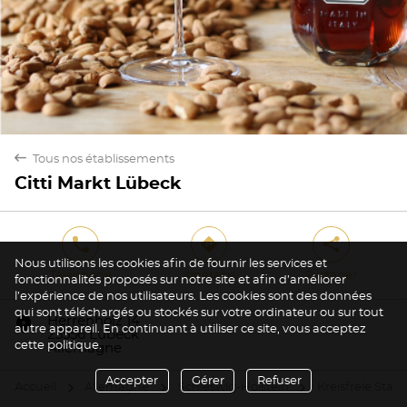
back
Tous nos établissements
Citti Markt Lübeck
phone
direction
share
Nous utilisons les cookies afin de fournir les services et
Téléphone
Itinéraire
Partager
fonctionnalités proposés sur notre site et afin d’améliorer
l’expérience de nos utilisateurs. Les cookies sont des données
qui sont téléchargés ou stockés sur votre ordinateur ou sur tout
marker
Herrenholz 14
autre appareil. En continuant à utiliser ce site, vous acceptez
23556 Lübeck
cette politique.
Allemagne
Accepter
Gérer
Refuser
Accueil
Allemagne
Schleswig-Holstein
Kreisfreie Stad
arrow
arrow
arrow