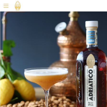
Oui
Non